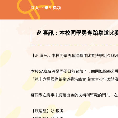
首頁
學生獎項
🎉 喜訊：本校同學勇奪跆拳道比
【🎉 喜訊：本校同學勇奪跆拳道比賽搏擊組金牌及
本校5A班蘇浚樂同學日前參加了，由國際跆拳道
「第十六屆國際跆拳道香港總會 兒童青少年邀請賽
蘇同學在賽事中憑著出色的技術與堅毅的鬥志，在
【競速組】🥉 銅牌