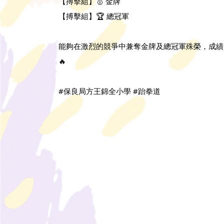
【搏擊組】🥇 金牌
【搏擊組】🏆 總冠軍
能夠在激烈的競爭中兼奪金牌及總冠軍殊榮，成績
🔥
#保良局方王錦全小學 #跆拳道