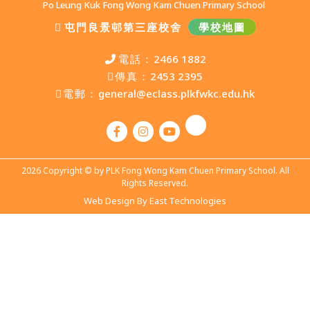
Po Leung Kuk Fong Wong Kam Chuen Primary School
屯門良景邨第三座校舍
學校地圖
電話：
2466 1882
傳真：
2453 2395
電郵：
general@eclass.plkfwkc.edu.hk
2026 Copyright © by PLK Fong Wong Kam Chuen Primary School. All
Rights Reserved.
Web Design By East Technologies