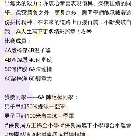
出無比的毅力；亦衷心恭喜表現優異、榮獲佳績的同
學。👏🏆勝負之外，更見進步。願同學們能承載著這
份拼搏精神，在未來的道路上再接再厲，不斷突破自
我，為人生寫下更多精彩篇章！💪🌟
比賽成員：
4A殷梓傑4B温子瑤
4B黃煒恩 4C何卓然
5C何梓駿 6A陳達權
6C梁梓洋 6D龔韋力
獲獎同學——6A 陳達權同學：
男子甲組50米蝶泳—亞軍
男子甲組100米自由泳—季軍
#保良局方王錦全小學 #保良局屬下小學聯合水運會
#校園點滴 #超越自我 #拼搏精神