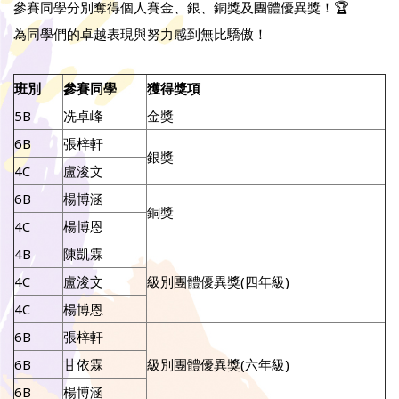
參賽同學分別奪得個人賽金、銀、銅獎及團體優異獎！🏆
為同學們的卓越表現與努力感到無比驕傲！
班別
參賽同學
獲得獎項
5B
冼卓峰
金獎
6B
張梓軒
銀獎
4C
盧浚文
6B
楊博涵
銅獎
4C
楊博恩
4B
陳凱霖
4C
盧浚文
級別團體優異獎(四年級)
4C
楊博恩
6B
張梓軒
6B
甘依霖
級別團體優異獎(六年級)
6B
楊博涵