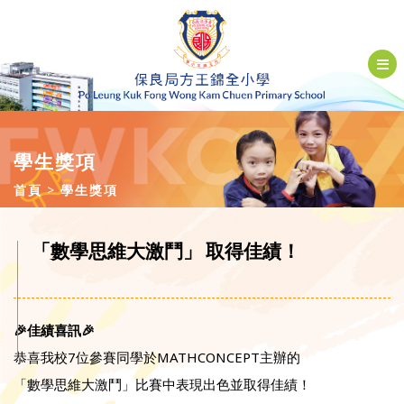
學生獎項
首頁
學生獎項
「數學思維大激鬥」 取得佳績！
🎉佳績喜訊🎉
恭喜我校7位參賽同學於MATHCONCEPT主辦的
「數學思維大激鬥」比賽中表現出色並取得佳績！