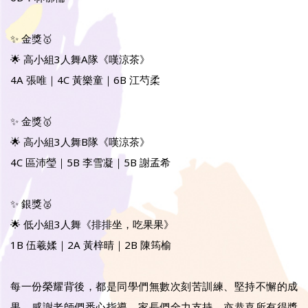
✨ 金獎🥇
🌟 高小組3人舞A隊《嘆涼茶》
4A 張唯｜4C 黃樂童｜6B 江芍柔
✨ 金獎🥇
🌟 高小組3人舞B隊《嘆涼茶》
4C 區沛瑩｜5B 李雪凝｜5B 謝孟希
✨ 銀獎🥈
🌟 低小組3人舞《排排坐，吃果果》
1B 伍羲媃｜2A 黃梓晴｜2B 陳筠榆
每一份榮耀背後，都是同學們無數次刻苦訓練、堅持不懈的成
果。感謝老師們悉心指導、家長們全力支持，亦恭喜所有得獎