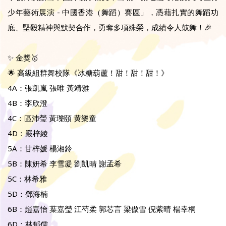
少年藝術展演 - 中國香港（舞蹈）賽區」，憑藉扎實的舞蹈功
底、堅毅精神與默契合作，勇奪多項殊榮，成績令人鼓舞！🎉
✨ 金獎🥇
🌟 高級組群舞校隊《冰糖葫蘆！甜！甜！甜！》
4A：張凱嵐 張唯 黃靖雅
4B：李欣澄
4C：區沛瑩 黃瓅頤 黄樂童
4D：嚴梓綾
5A：甘梓媛 楊湘鈴
5B：陳妍希 李雪凝 劉凱晴 謝孟希
5C：林希雅
5D：鄧海楠
6B：趙嘉怡 葉嘉瑩 江芍柔 郭芯言 梁傲雪 倪紫晴 楊幸桐
6D：林郁儒