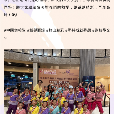
同學！願大家繼續懷著對舞蹈的熱愛，越跳越精彩，再創高
峰！💖💃
#中國舞校隊 #載譽而歸 #舞出精彩 #堅持成就夢想 #為校爭光
✨