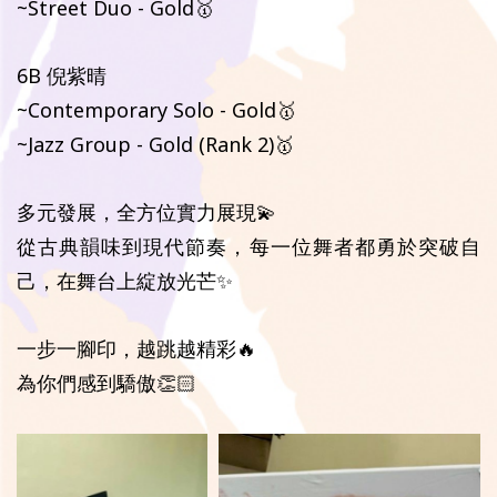
~Street Duo - Gold🥇
6B 倪紫晴
~Contemporary Solo - Gold🥇
~Jazz Group - Gold (Rank 2)🥇
多元發展，全方位實力展現💫
從古典韻味到現代節奏，每一位舞者都勇於突破自
己，在舞台上綻放光芒✨
一步一腳印，越跳越精彩🔥
為你們感到驕傲👏🏻