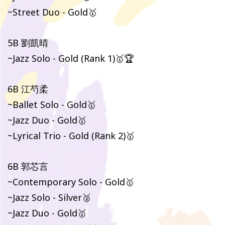
~Street Duo - Gold🥇
5B 劉凱晴
~Jazz Solo - Gold (Rank 1)🥇🏆
6B 江芍柔
~Ballet Solo - Gold🥇
~Jazz Duo - Gold🥇
~Lyrical Trio - Gold (Rank 2)🥇
6B 郭芯言
~Contemporary Solo - Gold🥇
~Jazz Solo - Silver🥈
~Jazz Duo - Gold🥇