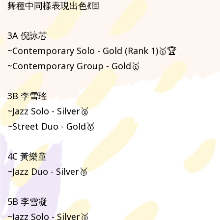
舞種中同樣表現出色💃🏻
3A 倪詠芯
~Contemporary Solo - Gold (Rank 1)🥇🏆
~Contemporary Group - Gold🥇
3B 李雪瑤
~Jazz Solo - Silver🥈
~Street Duo - Gold🥇
4C 黃樂童
~Jazz Duo - Silver🥈
5B 李雪凝
~Jazz Solo - Silver🥈