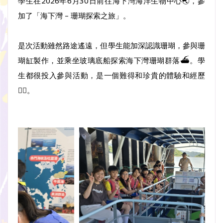
學生在2026年6月30日前往海下灣海洋生物中心🌏，參
加了「海下灣 – 珊瑚探索之旅」。
是次活動雖然路途遙遠，但學生能加深認識珊瑚，參與珊
瑚缸製作，並乘坐玻璃底船探索海下灣珊瑚群落⛴️。學
生都很投入參與活動，是一個難得和珍貴的體驗和經歷
👍🏽。