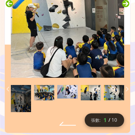
2
/
10