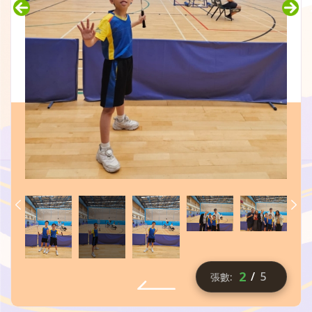
2
/
5