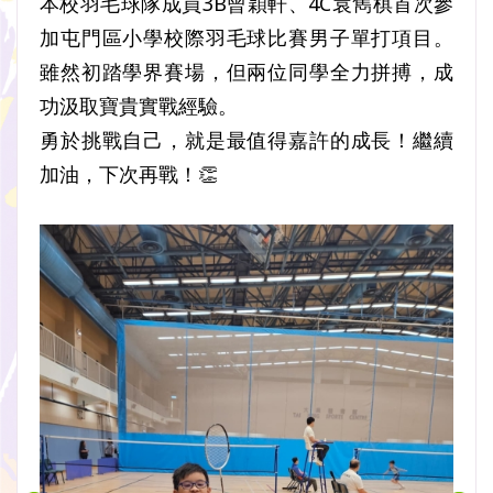
本校羽毛球隊成員3B曾穎軒、4C袁雋棋首次參
加屯門區小學校際羽毛球比賽男子單打項目。
雖然初踏學界賽場，但兩位同學全力拼搏，成
功汲取寶貴實戰經驗。
勇於挑戰自己，就是最值得嘉許的成長！繼續
加油，下次再戰！👏