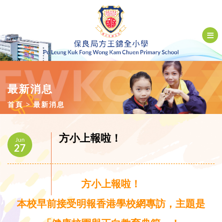
最新消息
首頁
最新消息
方小上報啦！
Jun
27
方小上報啦！
本校早前接受明報香港學校網專訪，主題是