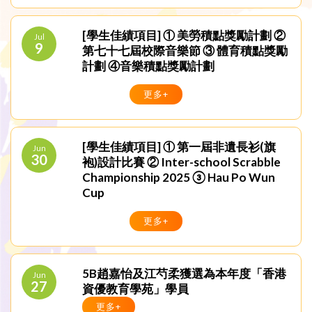
[學生佳績項目] ① 美勞積點獎勵計劃 ②
Jul
9
第七十七屆校際音樂節 ③ 體育積點獎勵
計劃 ④音樂積點獎勵計劃
更多+
[學生佳績項目] ① 第一屆非遺長衫(旗
Jun
30
袍)設計比賽 ② Inter-school Scrabble
Championship 2025 ③ Hau Po Wun
Cup
更多+
5B趙嘉怡及江芍柔獲選為本年度「香港
Jun
27
資優教育學苑」學員
更多+