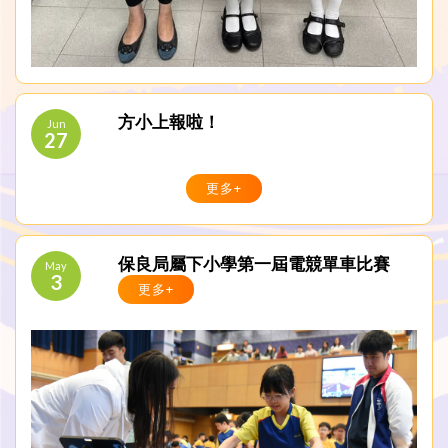
方小上報啦！
Jun
27
更多+
保良局屬下小學第一屆電競單車比賽
May
3
更多+