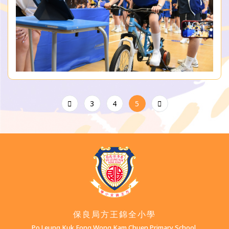
3
4
5
保良局方王錦全小學
Po Leung Kuk Fong Wong Kam Chuen Primary School