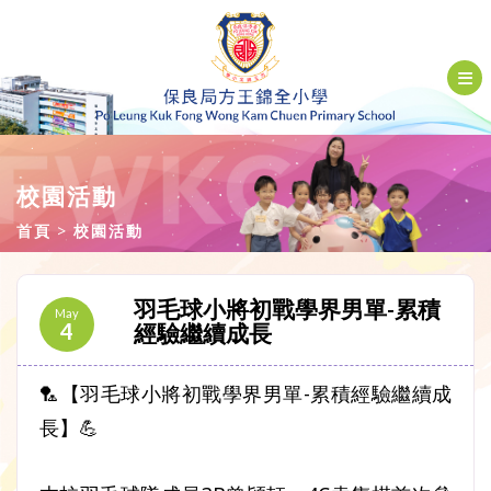
校園活動
首頁
校園活動
羽毛球小將初戰學界男單-累積
May
4
經驗繼續成長
🏸【羽毛球小將初戰學界男單-累積經驗繼續成
長】💪