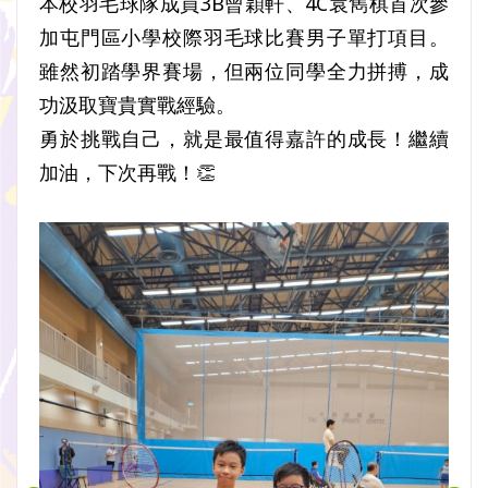
本校羽毛球隊成員3B曾穎軒、4C袁雋棋首次參
加屯門區小學校際羽毛球比賽男子單打項目。
雖然初踏學界賽場，但兩位同學全力拼搏，成
功汲取寶貴實戰經驗。
勇於挑戰自己，就是最值得嘉許的成長！繼續
加油，下次再戰！👏