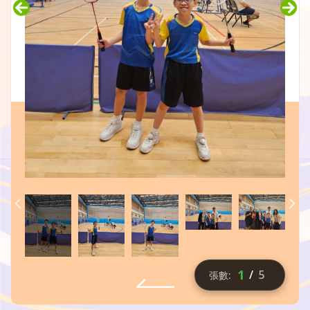
1
/
5