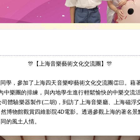
🎊【上海音樂藝術文化交流團】🎊
樂🎼團隊的同學，參加了上海四天音樂🎼藝術文化交流團👏
內中樂團的排練，與內地學生進行輕鬆愉快的中樂交流活動
司體驗樂器製作(二胡)，到訪了上海音樂廳、上海磁浮
然博物館觀賞四維影院4D電影。透過參觀上海的著名景
不同的風土人情。