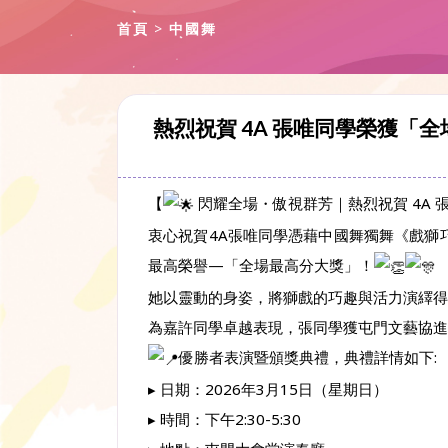
首頁
中國舞
熱烈祝賀 4A 張唯同學榮獲「
【
閃耀全場・傲視群芳｜熱烈祝賀 4A
衷心祝賀4A張唯同學憑藉中國舞獨舞《戲獅
最高榮譽—「全場最高分大獎」！
她以靈動的身姿，將獅戲的巧趣與活力演繹得
為嘉許同學卓越表現，張同學獲屯門文藝協進
優勝者表演暨頒獎典禮，典禮詳情如下:
▸ 日期：2026年3月15日（星期日）
▸ 時間：下午2:30-5:30