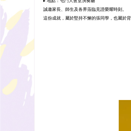
▸ 地點：屯門大會堂演奏廳
誠邀家長、師生及各界蒞臨見證榮耀時刻。
這份成就，屬於堅持不懈的張同學，也屬於背