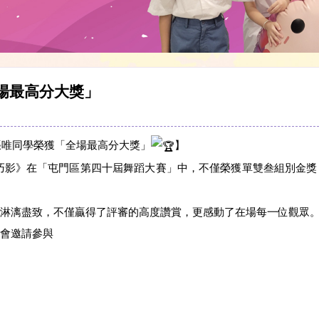
全場最高分大獎」
 張唯同學榮獲「全場最高分大獎」
】
巧影》在「屯門區第四十屆舞蹈大賽」中，不僅榮獲單雙叁組別金
淋漓盡致，不僅贏得了評審的高度讚賞，更感動了在場每一位觀眾
會邀請參與