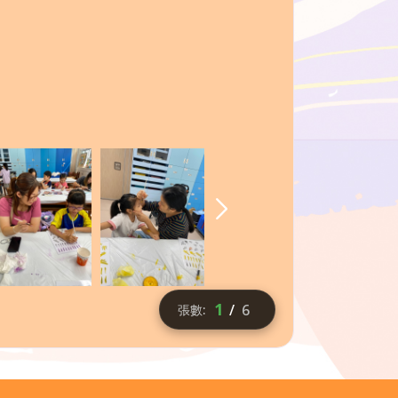
2
/
6