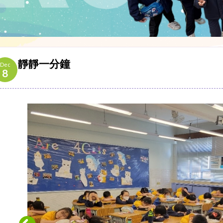
靜靜一分鐘
Dec
8