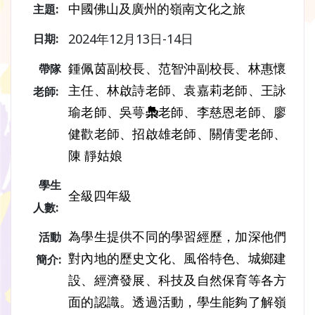
中國佛山及廣州的嶺南文化之旅
主題:
2024年12月13日-14日
日期:
鍾佩茵副校長、范智沖副校長、林惠懷
帶隊
主任、林啟詩老師、袁嘉莉老師、王詠
老師:
瑜老師、吳萼
䲷
老師、李慈恩老師、廖
健歡老師、招啟雄老師、關倩雯老師、
陳 靜姑娘
學生
全級四年級
人數:
為學生提供不同的學習經歷，加深他們
活動
對內地的歷史文化、風俗特色、城鄉建
簡介:
設、經濟發展、科技及自然保育等各方
面的認識。透過活動，學生能夠了解嶺