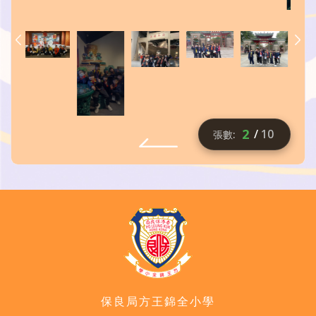
2
/
10
保良局方王錦全小學